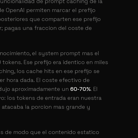
 funcionalidad de prompt caching de la
de OpenAI permiten marcar el prefijo
posteriores que comparten ese prefijo
r; pagas una fraccion del coste de
nocimiento, el system prompt mas el
okens. Ese prefijo era identico en miles
ching, los cache hits en ese prefijo se
er hora dada. El coste efectivo de
redujo aproximadamente un
60-70%
. El
ivo: los tokens de entrada eran nuestra
g atacaba la porcion mas grande y
ts de modo que el contenido estatico