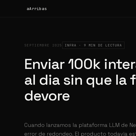
aArribas
SEPTIEMBRE 2025
INFRA · 9 MIN DE LECTURA
Enviar 100k inte
al dia sin que la 
devore
Cuando lanzamos la plataforma LLM de Neo
error de redondeo. El producto todavia e