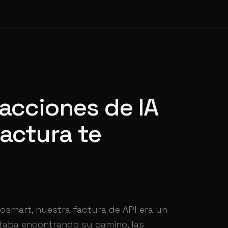
racciones de IA
factura te
smart, nuestra factura de API era un
staba encontrando su camino, las