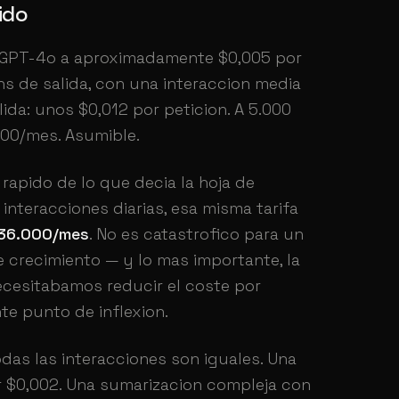
ido
. GPT-4o a aproximadamente $0,005 por
ns de salida, con una interaccion media
ida: unos $0,012 por peticion. A 5.000
800/mes. Asumible.
rapido de lo que decia la hoja de
interacciones diarias, esa misma tarifa
$36.000/mes
. No es catastrofico para un
 crecimiento — y lo mas importante, la
ecesitabamos reducir el coste por
nte punto de inflexion.
odas las interacciones son iguales. Una
r $0,002. Una sumarizacion compleja con