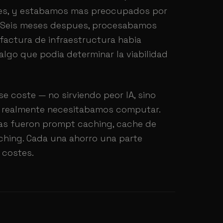
iles, y estabamos mas preocupados por
te. Seis meses despues, procesabamos
 factura de infraestructura habia
go que podia determinar la viabilidad
e coste — no sirviendo peor IA, sino
e realmente necesitabamos computar.
as fueron prompt caching, cache de
ching. Cada una ahorro una parte
e costes.